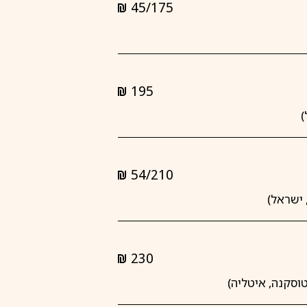
45/175
shkalim
195
shkalim
54/210
shkalim
230
shkalim