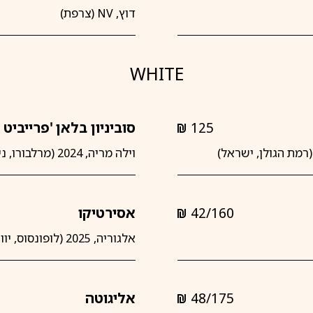
shkalim
דוץ, NV (צרפת)
WHITE
125
סוביניון בלאן 'פרייביט ב
shkalim
וילה מריה, 2024 (מרלבורו, ניו זילנד)
42/160
אסירטיקו
shkalim
אלגוריה, 2025 (לופונסוס, יוון)
48/175
אליגוטה
shkalim