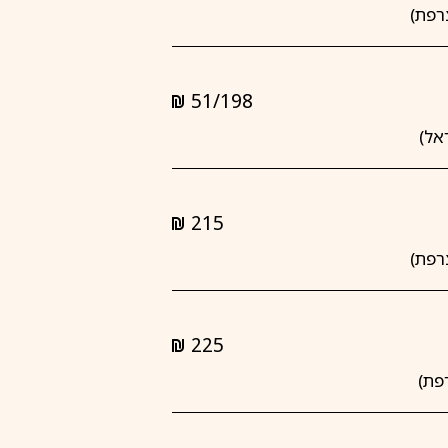
51/198
shkalim
215
shkalim
225
shkalim