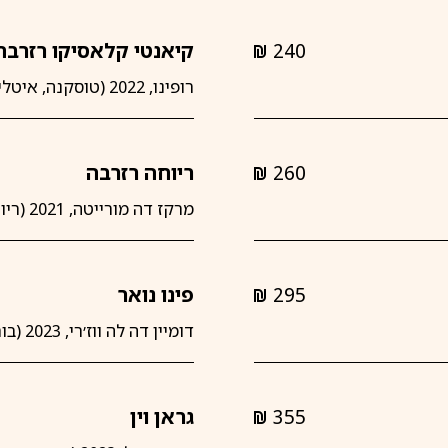
240
קיאנטי קלאסיקו רזרבה
shkalim
רופינו, 2022 (טוסקנה, איטליה)
260
ריוחה רזרבה
shkalim
מרקז דה מורייטה, 2021 (ריוחה, ספרד)
295
פינו נואר
shkalim
דומיין דה לה ווז׳רי, 2023 (בורגון, צרפת)
355
גראן וין
shkalim