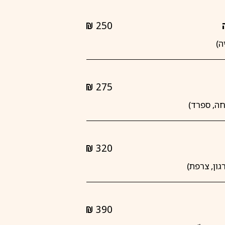
250
shkalim
275
shkalim
320
shkalim
390
shkalim