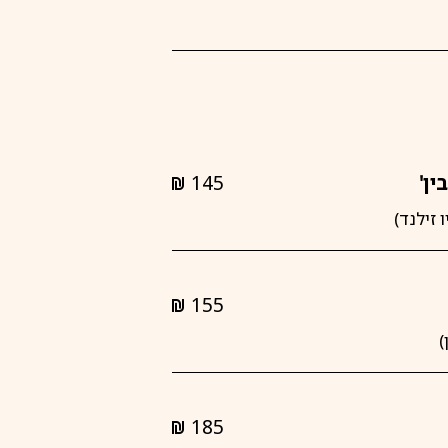
shkalim
ין'
145
shkalim
155
shkalim
185
shkalim