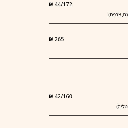
44/172
shkalim
265
shkalim
42/160
shkalim