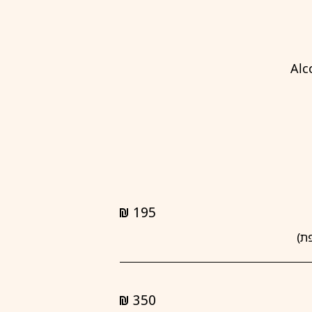
Alc
195
shkalim
350