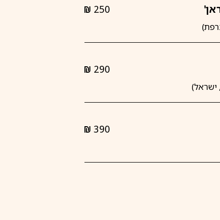
אן'
250
shkalim
290
shkalim
390
shkalim