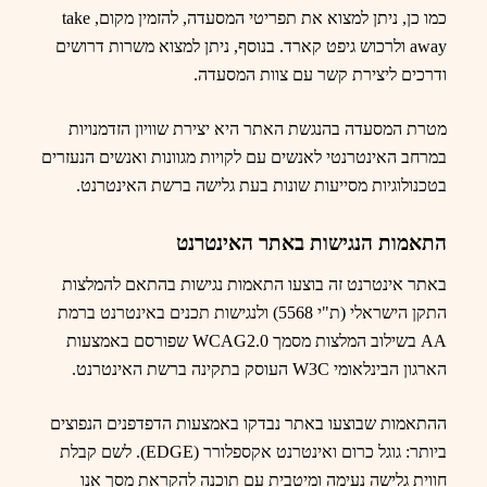
כמו כן, ניתן למצוא את תפריטי המסעדה, להזמין מקום,
take
away
ולרכוש גיפט קארד. בנוסף, ניתן למצוא משרות דרושים
ודרכים ליצירת קשר עם צוות המסעדה.
מטרת המסעדה בהנגשת האתר היא יצירת שוויון הזדמנויות
במרחב האינטרנטי לאנשים עם לקויות מגוונות ואנשים הנעזרים
בטכנולוגיות מסייעות שונות בעת גלישה ברשת האינטרנט
.
התאמות הנגישות באתר האינטרנט
באתר אינטרנט זה בוצעו התאמות נגישות בהתאם להמלצות
התקן הישראלי (ת"י 5568) ולנגישות תכנים באינטרנט ברמת
AA
בשילוב המלצות מסמך
WCAG2.0
שפורסם באמצעות
הארגון הבינלאומי
W3C
העוסק בתקינה ברשת האינטרנט.
ההתאמות שבוצעו באתר נבדקו באמצעות הדפדפנים הנפוצים
ביותר: גוגל כרום ואינטרנט אקספלורר (
EDGE
). לשם קבלת
חווית גלישה נעימה ומיטבית עם תוכנה להקראת מסך אנו